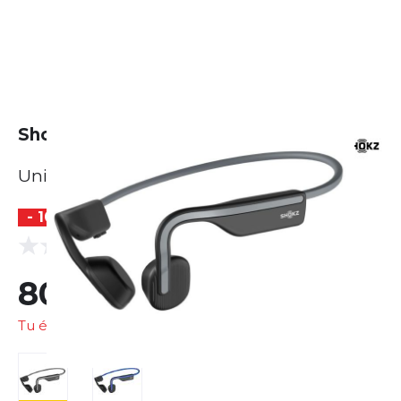
Shokz OpenMove
Unisexe
- 10 %
(0 Avis)
0.0
80,66 €
89,75 €
Tu économises
9,09 €