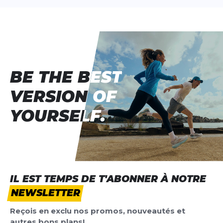
BE THE BEST
BE THE BEST
VERSION OF
VERSION OF
YOURSELF.
YOURSELF.
IL EST TEMPS DE T'ABONNER À NOTRE
NEWSLETTER
Reçois en exclu nos promos, nouveautés et
autres bons plans!