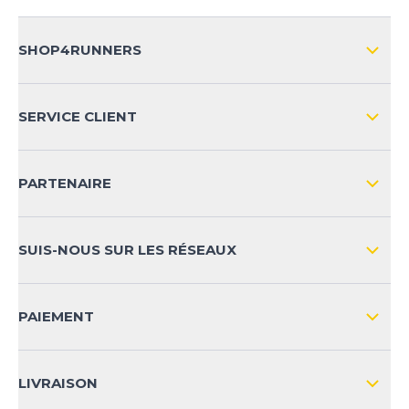
SHOP4RUNNERS
L'ENTREPRISE
SERVICE CLIENT
IMPRESSION
LIVRAISON & RETOURS NATIONAL
PARTENAIRE
LIVRAISON & RETOURS INTERNATIONAL
MOYENS DE PAIEMENT
SUIS-NOUS SUR LES RÉSEAUX
FAQ
CONTACT
PAIEMENT
SÉCURITÉ DES PRODUITS
LIVRAISON