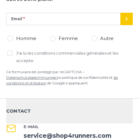
Email
ENVO
Homme
Femme
Autre
J'ai lu
les conditions commerciales générales
et les
accepte
Ce formulaire est protégé par reCAPTCHA –
Datenschutzbestimmungen
la politique de confidentialité et
les
conditions d'utilisation
de Google s'appliquent.
CONTACT
E-MAIL
service@shop4runners.com