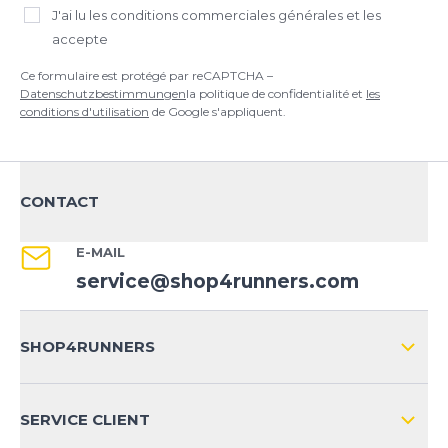
J'ai lu
les conditions commerciales générales
et les
accepte
Ce formulaire est protégé par reCAPTCHA –
Datenschutzbestimmungen
la politique de confidentialité et
les
conditions d'utilisation
de Google s'appliquent.
CONTACT
E-MAIL
service@shop4runners.com
SHOP4RUNNERS
L'ENTREPRISE
SERVICE CLIENT
IMPRESSION