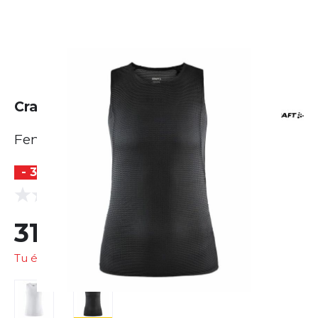
Craft Pro Dry Nanoweight SL
Femme
- 31 %
(0 Avis)
0.0
31,25 €
45,33 €
Tu économises
14,08 €