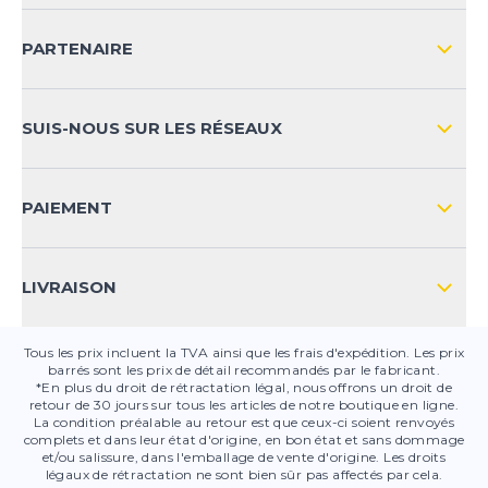
LIVRAISON & RETOURS NATIONAL
PARTENAIRE
LIVRAISON & RETOURS INTERNATIONAL
MOYENS DE PAIEMENT
SUIS-NOUS SUR LES RÉSEAUX
FAQ
CONTACT
PAIEMENT
SÉCURITÉ DES PRODUITS
LIVRAISON
Tous les prix incluent la TVA ainsi que les frais d'expédition. Les prix
barrés sont les prix de détail recommandés par le fabricant.
*En plus du droit de rétractation légal, nous offrons un droit de
retour de 30 jours sur tous les articles de notre boutique en ligne.
La condition préalable au retour est que ceux-ci soient renvoyés
complets et dans leur état d'origine, en bon état et sans dommage
et/ou salissure, dans l'emballage de vente d'origine. Les droits
légaux de rétractation ne sont bien sûr pas affectés par cela.