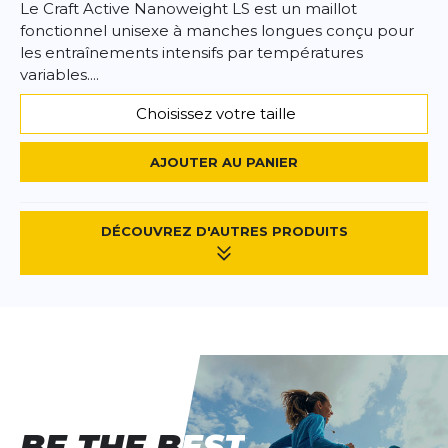
Le Craft Active Nanoweight LS est un maillot
fonctionnel unisexe à manches longues conçu pour
les entraînements intensifs par températures
variables....
Choisissez votre taille
AJOUTER AU PANIER
DÉCOUVREZ D'AUTRES PRODUITS
BE THE BEST
BE THE BEST