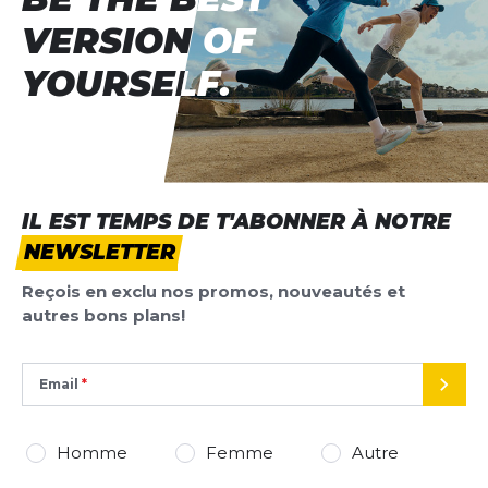
VERSION OF
VERSION OF
YOURSELF.
YOURSELF.
IL EST TEMPS DE T'ABONNER À NOTRE
NEWSLETTER
Reçois en exclu nos promos, nouveautés et
autres bons plans!
Email
ENVO
Homme
Femme
Autre