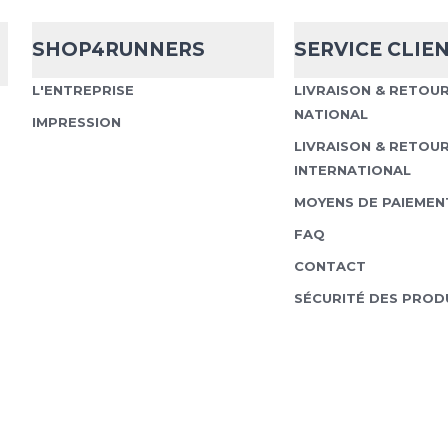
SHOP4RUNNERS
SERVICE CLIE
Scott Kinabalu Trail – Ra
L'ENTREPRISE
LIVRAISON & RETOU
tous les sentiers Que c
entraînement intensif o
NATIONAL
IMPRESSION
la Scott K...
LIVRAISON & RETOU
INTERNATIONAL
MOYENS DE PAIEMEN
FAQ
Scott
Kinabalu
CONTACT
SÉCURITÉ DES PROD
Scott Kinabalu Trail – Ra
tous les sentiers Que c
entraînement intensif o
la Scott K...