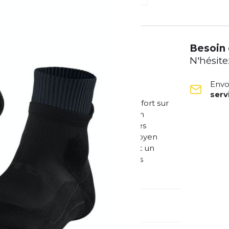
Besoin 
N'hésite
Envo
ser
ormance qui offrent stabilité et confort sur
 trail. Dotées de zones de compression
ologie d'évacuation de l'humidité, ces
ien et performance. Avec un amorti moyen
fort et de transfert de puissance et un
ttes dureront des kilomètres. Faites
errains.
méro d'article étranger:
16298-3003