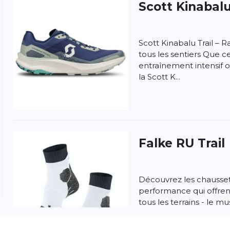
Scott
Kinabalu
Scott Kinabalu Trail – Ra
tous les sentiers Que c
entraînement intensif o
la Scott K...
ngen
la politique de confidentialité et
les conditions
Falke
RU Trail
Découvrez les chausset
performance qui offrent 
tous les terrains - le m
d...