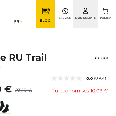
SERVICE
MON COMPTE
PANIER
Langue
BLOG
FR
e RU Trail
e
(0 Avis)
0.0
0 €
23,19 €
Tu économises
10,09 €