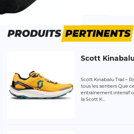
e d'activité:
Fitness
Running
PRODUITS
PERTINENTS
Scott
Kinabalu
 produit
Scott Kinabalu Trail – Ra
tous les sentiers Que c
entraînement intensif o
la Scott K...