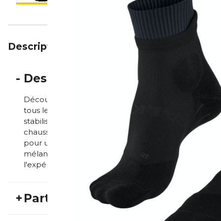
Description
Particularités
Avis
-
Description
Découvrez les chaussettes de trail running haute perf
tous les terrains - le must pour tous les coureurs de
stabilisantes, d'un ajustement optimal et d'une techn
chaussettes offrent un équilibre parfait entre sout
pour une combinaison optimale de protection, de con
mélange de polyamide à séchage rapide, ces chausse
l'expérience de la stabilité et du confort sur tous les t
+
Particularités
REF:
FAL24FS10013
Nu