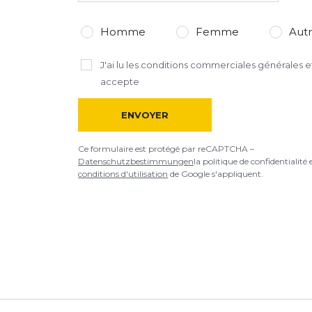
Homme
Femme
Aut
J'ai lu
les conditions commerciales générales
et
accepte
ENVOYER
Ce formulaire est protégé par reCAPTCHA –
Datenschutzbestimmungen
la politique de confidentialité 
conditions d'utilisation
de Google s'appliquent.