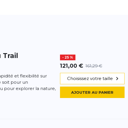
 Trail
- 25 %
121,00 €
161,29 €
pidité et flexibilité sur
Choisissez votre taille
e soit pour un
u pour explorer la nature,
AJOUTER AU PANIER