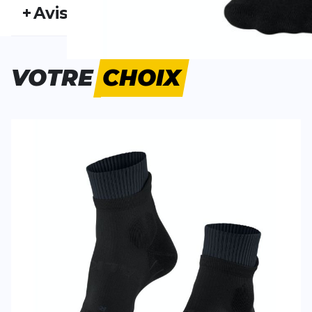
+
Avis
Genre:
Homme
Typ
Personne n'a évalué ce produit.
VOTRE
CHOIX
ÉCRIS UN AVIS
Tes avis:
RU Trail
Evaluation du
Nom
Nom
Titre de votre avis
Titre de votre avis
Votre avis detaillé
Votre avis detaillé