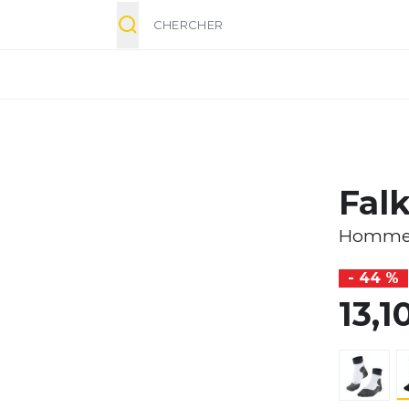
Chercher
Falk
Homm
- 44 %
13,1