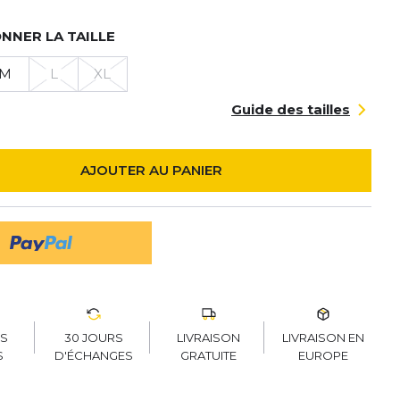
NNER LA TAILLE
M
L
XL
Guide des tailles
AJOUTER AU PANIER
30 JOURS
LIVRAISON
LIVRAISON EN
RS
D'ÉCHANGES
GRATUITE
EUROPE
S