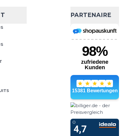
- 44 %
90,75 €
161,29 €
NT
PARTENAIRE
pidité et flexibilité sur
Choisissez votre taille
RS
e soit pour un
u pour explorer la nature,
AJOUTER AU PANIER
RS
T
 Trail
- 25 %
121,00 €
UITS
161,29 €
pidité et flexibilité sur
Choisissez votre taille
e soit pour un
u pour explorer la nature,
AJOUTER AU PANIER