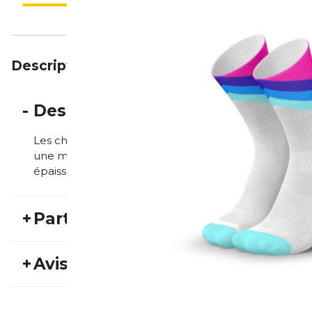
Description
Particularités
Avis
-
Description
Les chaussettes hautes et colorées de course et de 
une microfibre ultra respirante, légère et extrême
épaisseur empêche la sueur de pénétrer dans la cha
+
Particularités
REF:
INCY22FS30079
Nu
+
Avis
ét
Genre:
Unisexe
Ty
Personne n'a évalué ce produit.
d'a