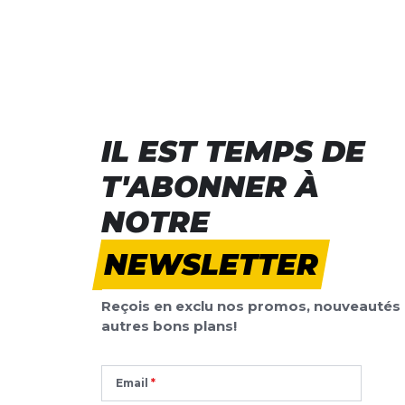
ÉCRIS UN AVIS
Tes avis:
Grades
Evaluation du
IL EST TEMPS DE
Nom
Nom
T'ABONNER À
NOTRE
Titre de votre avis
Titre de votre avis
NEWSLETTER
Votre avis detaillé
Votre avis detaillé
Reçois en exclu nos promos, nouveautés 
autres bons plans!
Email
*
Champs requis