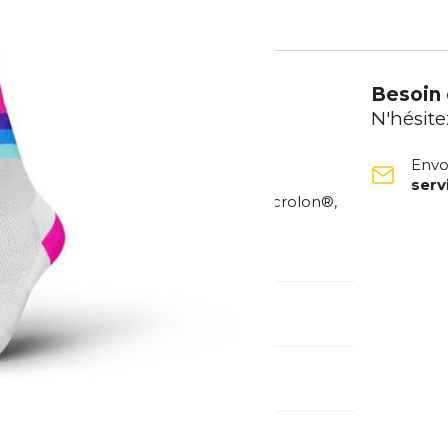
Besoin 
N'hésite
Envo
ser
cyclisme d'INCYLENCE utilisent le Microlon®,
ment durable. La manchette à double
ussure.
méro d'article
/incylence-running-
ranger:
grades-blue-pink
pe
Extérieur
Running
ctivité: