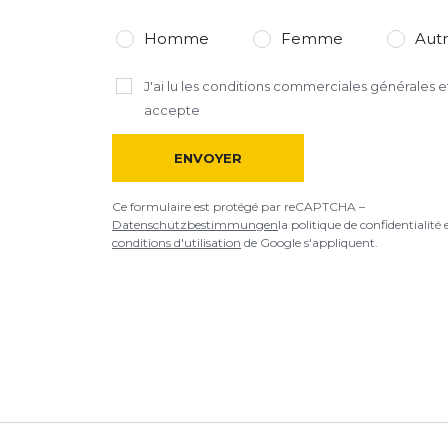
AJOUTER UN AVIS
Homme
Femme
Aut
Ce formulaire est protégé par reCAPTCHA –
Datenschutzbestimmu
J'ai lu
les conditions commerciales générales
et
d'utilisation
de Google s'appliquent.
accepte
ENVOYER
Ce formulaire est protégé par reCAPTCHA –
Datenschutzbestimmungen
la politique de confidentialité 
conditions d'utilisation
de Google s'appliquent.