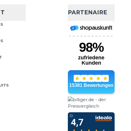
NT
PARTENAIRE
RS
RS
T
UITS