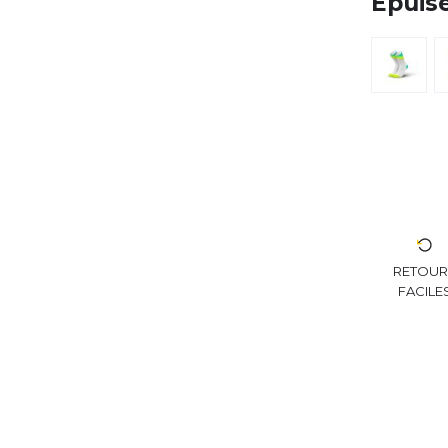
Épuis
RETOU
FACILE