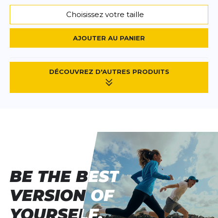
Choisissez votre taille
AJOUTER AU PANIER
DÉCOUVREZ D'AUTRES PRODUITS
BE THE BEST
BE THE BEST
VERSION OF
VERSION OF
YOURSELF.
YOURSELF.