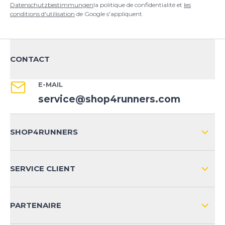
Datenschutzbestimmungen
la politique de confidentialité et
les
conditions d'utilisation
de Google s'appliquent.
CONTACT
E-MAIL
service@shop4runners.com
SHOP4RUNNERS
L'ENTREPRISE
SERVICE CLIENT
IMPRESSION
LIVRAISON & RETOURS NATIONAL
PARTENAIRE
LIVRAISON & RETOURS INTERNATIONAL