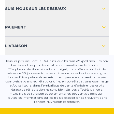
MOYENS DE PAIEMENT
SUIS-NOUS SUR LES RÉSEAUX
FAQ
CONTACT
PAIEMENT
SÉCURITÉ DES PRODUITS
LIVRAISON
Tous les prix incluent la TVA ainsi que les frais d'expédition. Les prix
barrés sont les prix de détail recommandés par le fabricant.
*En plus du droit de rétractation légal, nous offrons un droit de
retour de 30 jours sur tous les articles de notre boutique en ligne.
La condition préalable au retour est que ceux-ci soient renvoyés
complets et dans leur état d'origine, en bon état et sans dommage
et/ou salissure, dans l'emballage de vente d'origine. Les droits
légaux de rétractation ne sont bien sûr pas affectés par cela.
* Des frais de livraison supplémentaires peuvent s'appliquer.
Toutes les informations sur les frais d'expédition se trouvent dans
l'onglet "Livraison et retours".