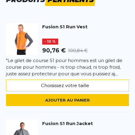
réfléchissantes 3M discrètes mais sûres sur la
Nom
Nom
poche arrière et des logos réfléchissants sur les
épaules et le bas du dos assurent une visibilité à
360 degrés pendant les heures sombres.
Titre de votre avis
Fusion
S1 Run Vest
Titre de votre avis
- 10 %
Votre avis detaillé
Votre avis detaillé
90,76 €
100,84 €
"Le gilet de course S1 pour hommes est un gilet de
course pour hommes - ni trop chaud, ni trop froid,
juste assez protecteur pour que vous puissiez aj...
*
Champs requis
Choisissez votre taille
AJOUTER UN AVIS
AJOUTER AU PANIER
Ce formulaire est protégé par reCAPTCHA –
Datenschutzbestimmungen
la politique de confidentialité et
les
Fusion
S1 Run Jacket
conditions d'utilisation
de Google s'appliquent.