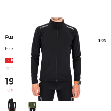
Fusion S2 Run Jacket
Homme
- 10 %
(0 Avis)
0.0
190,59 €
211,76 €
Tu économises
21,18 €