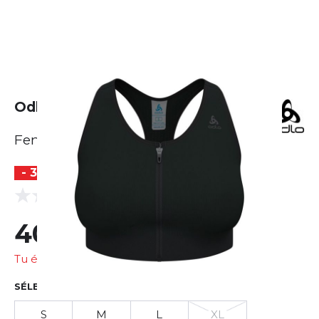
Odlo Seamless High Sport Bra
Femme
- 33 %
(0 Avis)
0.0
40,33 €
60,45 €
Tu économises
20,13 €
SÉLECTIONNER LA TAILLE
S
M
L
XL