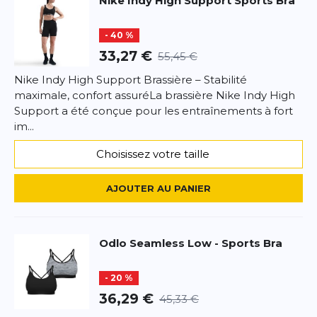
Nike
Indy High Support Sports Bra
Titre de votre avis
- 40 %
Votre avis detaillé
Votre avis detaillé
33,27 €
55,45 €
Nike Indy High Support Brassière – Stabilité
maximale, confort assuréLa brassière Nike Indy High
Support a été conçue pour les entraînements à fort
im...
*
Champs requis
Choisissez votre taille
AJOUTER UN AVIS
AJOUTER AU PANIER
Ce formulaire est protégé par reCAPTCHA –
Datenschutzbestimmungen
la politique de confidentialité et
les
conditions d'utilisation
de Google s'appliquent.
Odlo
Seamless Low - Sports Bra
- 20 %
36,29 €
45,33 €