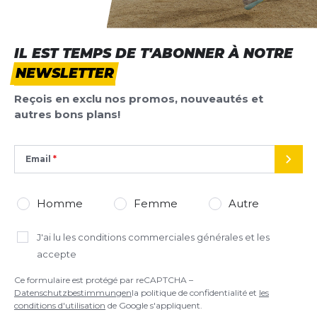
IL EST TEMPS DE T'ABONNER À NOTRE
NEWSLETTER
Reçois en exclu nos promos, nouveautés et
autres bons plans!
Email
ENVO
Homme
Femme
Autre
J'ai lu
les conditions commerciales générales
et les
accepte
Ce formulaire est protégé par reCAPTCHA –
Datenschutzbestimmungen
la politique de confidentialité et
les
conditions d'utilisation
de Google s'appliquent.