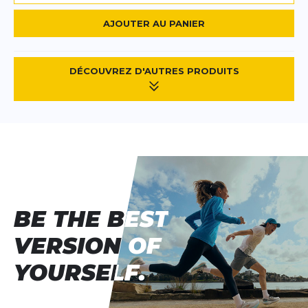
AJOUTER AU PANIER
DÉCOUVREZ D'AUTRES PRODUITS
BE THE BEST
BE THE BEST
VERSION OF
VERSION OF
YOURSELF.
YOURSELF.