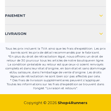
FAQ
CONTACT
PAIEMENT
SÉCURITÉ DES PRODUITS
LIVRAISON
Tous les prix incluent la TVA ainsi que les frais d'expédition. Les prix
barrés sont les prix de détail recommandés par le fabricant.
*En plus du droit de rétractation légal, nous offrons un droit de
retour de 30 jours sur tous les articles de notre boutique en ligne.
La condition préalable au retour est que ceux-ci soient renvoyés
complets et dans leur état d'origine, en bon état et sans dommage
et/ou salissure, dans l'emballage de vente d'origine. Les droits
légaux de rétractation ne sont bien sûr pas affectés par cela.
* Des frais de livraison supplémentaires peuvent s'appliquer.
Toutes les informations sur les frais d'expédition se trouvent dans
l'onglet "Livraison et retours".
Copyright © 2026
Shop4Runners