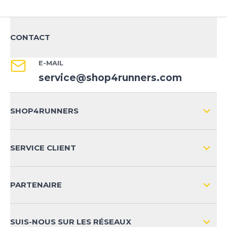
CONTACT
E-MAIL
service@shop4runners.com
SHOP4RUNNERS
L'ENTREPRISE
SERVICE CLIENT
IMPRESSION
LIVRAISON & RETOURS NATIONAL
PARTENAIRE
LIVRAISON & RETOURS INTERNATIONAL
MOYENS DE PAIEMENT
SUIS-NOUS SUR LES RÉSEAUX