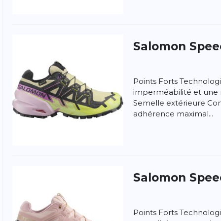
Salomon
Spee
Points Forts Technolo
imperméabilité et une r
Semelle extérieure Co
adhérence maximal...
ngen
la politique de confidentialité et
les conditions
Salomon
Spee
Points Forts Technolog