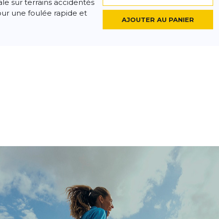
 sur terrains accidentés
our une foulée rapide et
AJOUTER AU PANIER
dcross 6
- 20 %
121,00 €
151,26 €
chaine génération de la
Choisissez votre taille
ommes revenus à ses
e reprend les valeurs qui
AJOUTER AU PANIER
dcross 6