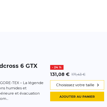
dcross 6 GTX
- 24 %
131,08 €
171,43 €
 GORE-TEX – La légende
Choisissez votre taille
tions humides et
rieure et évacuation
AJOUTER AU PANIER
om...