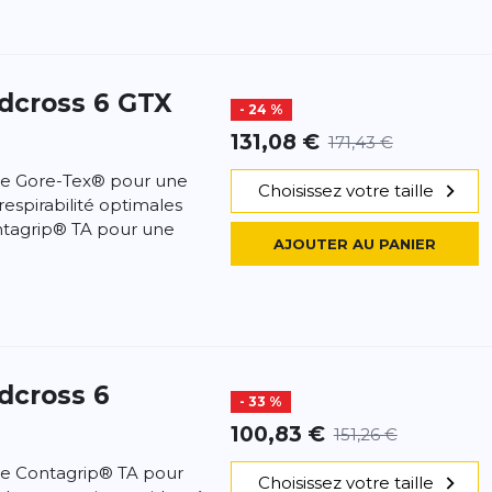
dcross 6 GTX
- 24 %
131,08 €
171,43 €
gie Gore-Tex® pour une
Choisissez votre taille
espirabilité optimales
ntagrip® TA pour une
AJOUTER AU PANIER
dcross 6
- 33 %
100,83 €
151,26 €
ie Contagrip® TA pour
Choisissez votre taille