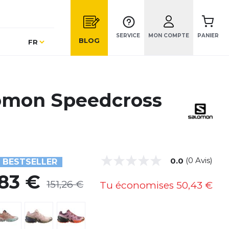
SERVICE
MON COMPTE
PANIER
Langue
BLOG
FR
omon Speedcross
(0 Avis)
0.0
BESTSELLER
,83 €
151,26 €
Tu économises
50,43 €