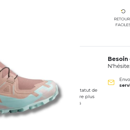
RETOU
FACILE
Besoin 
N'hésite
Envo
ser
reste fidèle à ses racines et à son statut de
s légère et offre une adhérence encore plus
sa tige retravaillée, elle est à la fois
t classique de SPEEDCROSS.
courses par semaine