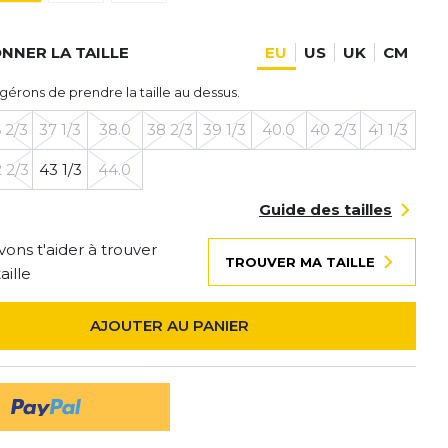
NNER LA TAILLE
EU
US
UK
CM
gérons de prendre la taille au dessus.
 2/3
37 1/3
38.0
38 2/3
39 1/3
40.0
40 2/3
41 1/3
 2/3
43 1/3
44.0
Guide des tailles
ons t'aider à trouver
TROUVER MA TAILLE
aille
AJOUTER AU PANIER