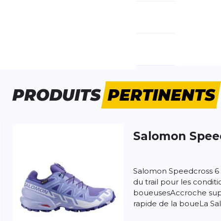
méro d'article étranger:
L47766500
nre:
Femme
pe de chaussures:
Neutre
namique:
élevée
PRODUITS
PERTINENTS
geur :
Normale
rain:
Trail
Forêt
Salomon
Spee
 produit
Salomon Speedcross 6
du trail pour les condi
boueusesAccroche supé
rapide de la boueLa Sal