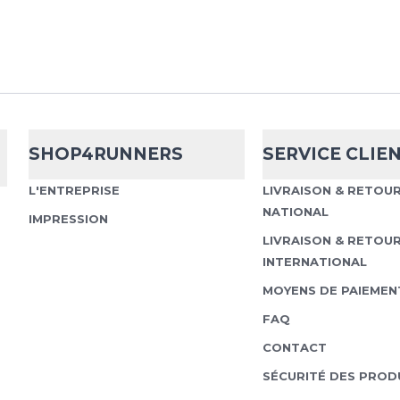
Salomon
Spee
Points Forts Technolo
SHOP4RUNNERS
SERVICE CLIE
imperméabilité et une r
Semelle extérieure Co
L'ENTREPRISE
LIVRAISON & RETOU
adhérence maximal...
NATIONAL
IMPRESSION
LIVRAISON & RETOU
INTERNATIONAL
MOYENS DE PAIEMEN
Salomon
Spee
FAQ
CONTACT
Speedcross 6 GTX – ton a
SÉCURITÉ DES PROD
terrains.La Speedcross