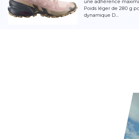
une adhérence maximale
Poids léger de 280 g p
dynamique D...
Salomon
Spee
Pour développer la pro
SPEEDCROSS 5, nous s
racines. Cette chaussur
ont fait de...
Salomon
Spee