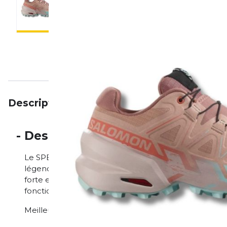
Description
Particularités
Avis
-
Description
Le SPEEDCROSS 6 n'a pas besoin d'être présenté. Elle 
légende du trail. La nouvelle version est encore plu
forte et une élimination plus rapide de la boue. Grâce à 
fonctionnelle et fougueuse - le tout avec le confor
Meilleure pour terrain mixte, boueux, traction, 2-3 