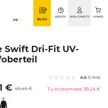
SERVICE
MON COMPTE
PANIER
Langue
BLOG
FR
 Swift Dri-Fit UV-
foberteil
(0 Avis)
0.0
1 €
65,45 €
Tu économises
39,24 €