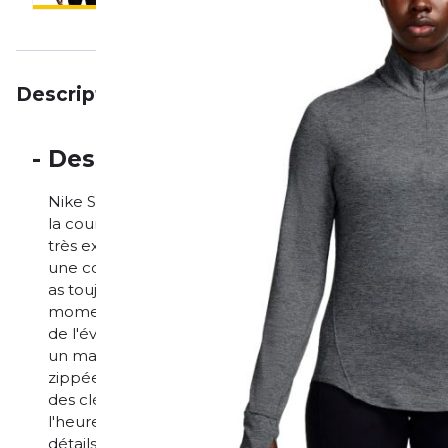
Description
Particularités
Avis
-
Description
Nike Swift Haut de course Dri-FIT UV avec demi-fer
la course, tu peux parcourir n'importe quelle distanc
très extensible, mais ne se détend pas et offre un con
une coupe plus ajustée et des fermetures éclair discrè
as toujours une protection UV et des détails réfléchi
moment et partout. La technologie Nike Dri-FIT perm
de l'évaporer plus rapidement, pour un confort au s
un maintien optimal et empêchent les manches de g
zippée sur la couture latérale permet de ranger de 
des clés ou des cartes. Les fenêtres de l'horloge s
l'heure sans avoir à retrousser les manches. Moins d
détails réfléchissants réagissent à la lumière.