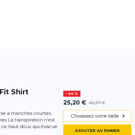
Fit Shirt
- 44 %
25,20 €
45,37 €
rse à manches courtes
Choisissez votre taille
s La transpiration n'est
 ce haut doux qui évacue
AJOUTER AU PANIER