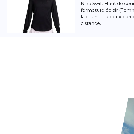
Nike Swift Haut de cou
fermeture éclair (Femm
la course, tu peux parc
distance....
Nike
Swift Dri
Langarm-Laufo
Nike Swift Haut de co
Dri-FIT UV à col rond 
essentiel de la course,
n'importe quelle distanc