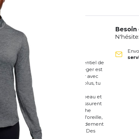
Besoin 
N'hésite
Envo
ser
meture éclair (Femme) Avec cet essentiel de
e. Le tissu incroyablement doux et léger est
fort longue durée. Il a été mis à jour avec
tes sur la poche et la poitrine. De plus, tu
ssants pour être bien protégé à tout
et d'évacuer la transpiration de la peau et
ec. Les ouvertures pour les pouces assurent
lisser lors des mouvements. La poche
petits objets comme des bouchons d'oreille,
ur les manches permettent de voir rapidement
e coutures réduisent les frottements. Des