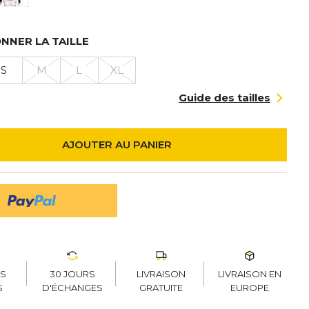
NNER LA TAILLE
S
M
L
XL
Guide des tailles
AJOUTER AU PANIER
30 JOURS
LIVRAISON
LIVRAISON EN
RS
D'ÉCHANGES
GRATUITE
EUROPE
S