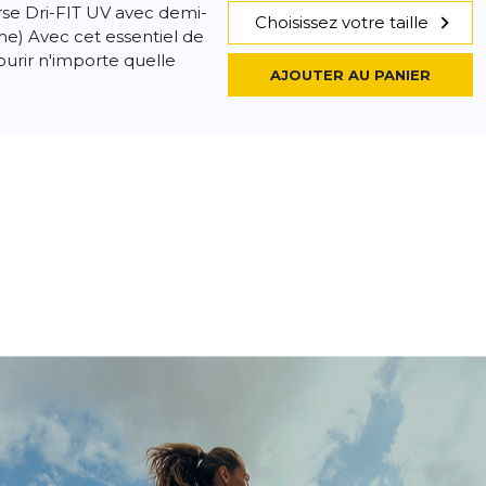
rse Dri-FIT UV avec demi-
Choisissez votre taille
e) Avec cet essentiel de
ourir n'importe quelle
AJOUTER AU PANIER
-Fit UV
- 52 %
berteil
31,25 €
65,54 €
urse à manches longues
Choisissez votre taille
(Femme) Avec cet
 tu peux parcourir
AJOUTER AU PANIER
e...