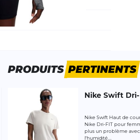
méro d'article étranger:
HQ0499-084
e d'activité:
Fitness
Running
PRODUITS
PERTINENTS
Nike
Swift Dri-
 produit
Nike Swift Haut de cou
Nike Dri-FIT pour femme
plus un problème avec
l'humidité....