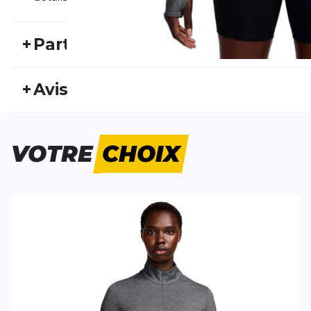
+
Particularités
REF:
NIKE25FS20031
Nu
+
Avis
Genre:
Femme
Typ
Personne n'a évalué ce produit.
VOTRE
CHOIX
ÉCRIS UN AVIS
Tes avis:
Swift Dri-Fit UV-Laufoberteil
Evaluation du
Nom
Nom
Titre de votre avis