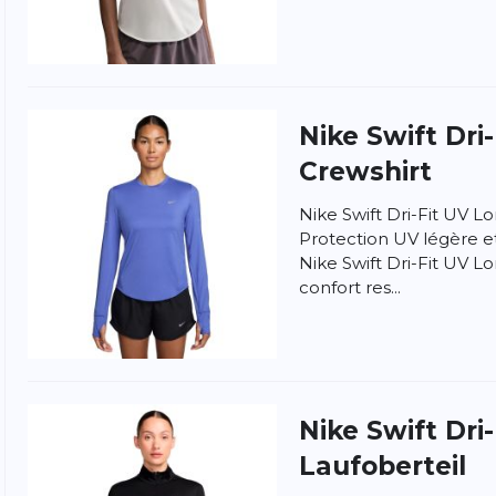
Nike
Swift Dri
Crewshirt
Nike Swift Dri-Fit UV 
Protection UV légère et
Nike Swift Dri-Fit UV 
confort res...
ngen
la politique de confidentialité et
les conditions
Nike
Swift Dri-
Laufoberteil