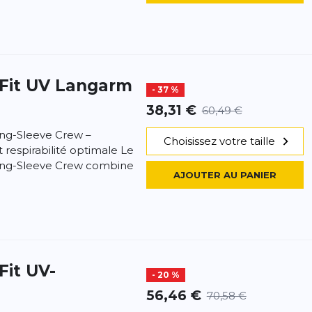
-Fit UV Langarm
- 37 %
38,31 €
60,49 €
Long-Sleeve Crew –
Choisissez votre taille
 respirabilité optimale Le
Long-Sleeve Crew combine
AJOUTER AU PANIER
Fit UV-
- 20 %
56,46 €
70,58 €