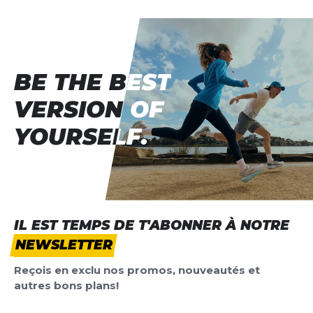
BE THE BEST
BE THE BEST
VERSION OF
VERSION OF
YOURSELF.
YOURSELF.
IL EST TEMPS DE T'ABONNER À NOTRE
NEWSLETTER
Reçois en exclu nos promos, nouveautés et
autres bons plans!