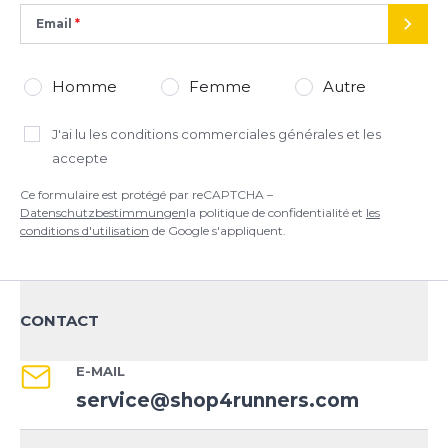
Email
ENVO
Homme
Femme
Autre
J'ai lu
les conditions commerciales générales
et les
accepte
Ce formulaire est protégé par reCAPTCHA –
Datenschutzbestimmungen
la politique de confidentialité et
les
conditions d'utilisation
de Google s'appliquent.
CONTACT
E-MAIL
service@shop4runners.com