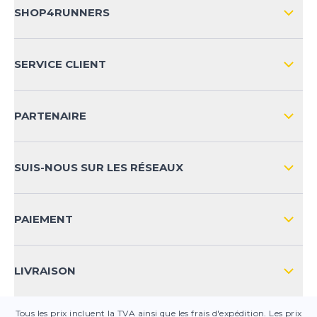
SHOP4RUNNERS
L'ENTREPRISE
SERVICE CLIENT
IMPRESSION
LIVRAISON & RETOURS NATIONAL
PARTENAIRE
LIVRAISON & RETOURS INTERNATIONAL
MOYENS DE PAIEMENT
SUIS-NOUS SUR LES RÉSEAUX
FAQ
CONTACT
PAIEMENT
SÉCURITÉ DES PRODUITS
LIVRAISON
Tous les prix incluent la TVA ainsi que les frais d'expédition. Les prix