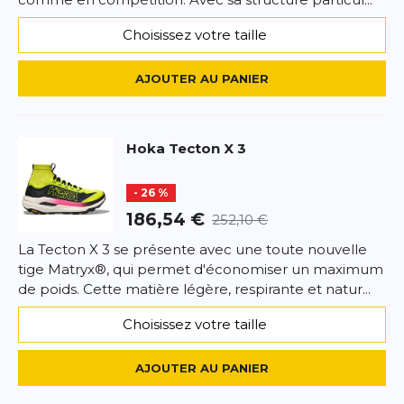
*
Champs requis
Choisissez votre taille
AJOUTER UN AVIS
AJOUTER AU PANIER
Ce formulaire est protégé par reCAPTCHA –
Datenschutzbestimmungen
la politique de confidentialité et
les
Hoka
Tecton X 3
conditions d'utilisation
de Google s'appliquent.
- 26 %
186,54 €
252,10 €
La Tecton X 3 se présente avec une toute nouvelle
tige Matryx®, qui permet d'économiser un maximum
de poids. Cette matière légère, respirante et natur...
Choisissez votre taille
AJOUTER AU PANIER