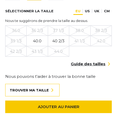
SÉLECTIONNER LA TAILLE
EU
US
UK
CM
Nous te suggérons de prendre la taille au dessus.
36.0
36 2/3
37 1/3
38.0
38 2/3
39 1/3
40.0
40 2/3
41 1/3
42.0
42 2/3
43 1/3
44.0
Guide des tailles
Nous pouvons t'aider à trouver la bonne taille
TROUVER MA TAILLE
AJOUTER AU PANIER