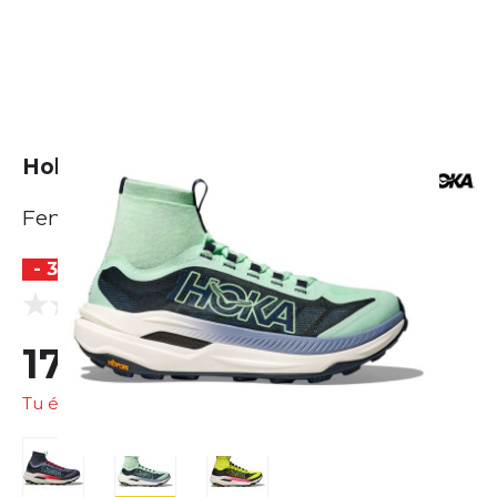
Hoka Tecton X 3
Femme
- 30 %
BESTSELLER
(0 Avis)
0.0
175,45 €
252,10 €
Tu économises
76,65 €