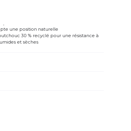
e.
ecyclée
opte une position naturelle
outchouc 30 % recyclé pour une résistance à
humides et sèches
méro d'article étranger:
J067720
nre:
Femme
pe de chaussures:
Neutre
namique:
très faible
geur :
Normale
rain:
Trail
Forêt