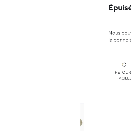
Épuis
Nous pouv
la bonne t
RETOU
FACILE