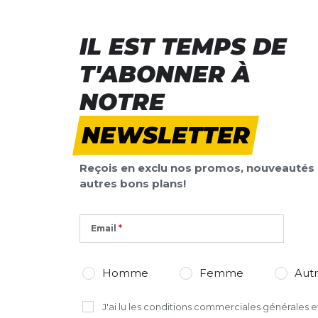
Tes avis:
Vapor Glove 6
Evaluation du
IL EST TEMPS DE
Nom
Nom
T'ABONNER À
NOTRE
Titre de votre avis
Titre de votre avis
NEWSLETTER
Votre avis detaillé
Votre avis detaillé
Reçois en exclu nos promos, nouveautés 
autres bons plans!
Email
*
Champs requis
AJOUTER UN AVIS
Homme
Femme
Aut
Ce formulaire est protégé par reCAPTCHA –
Datenschutzbestimmu
J'ai lu
les conditions commerciales générales
et
d'utilisation
de Google s'appliquent.