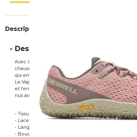
Description
Particularités
Avis
-
Description
Avec la Vapor Glove 6, Merrell reste le leader de la
chaussures les plus minimalistes de Merrell, elles o
qui enveloppe le pied pour un soutien maximal. La ti
Le Vapor Glove 6 offre des performances maximales e
et l'entraînement minimalistes. L'épaisseur totale d
nus avec la Vapor Glove 6.
- Tissu extérieur : Mesh respirant 100 % recyclé
- Lacets et tissu 100 % recyclés
- Languette continue empêchant la pénétration de l
- Boucle externe à l'arrière sécurisant le talon