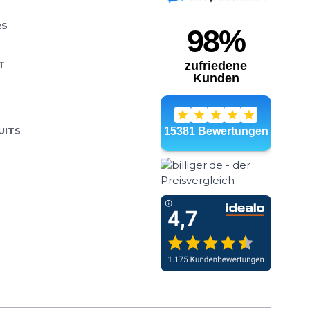
RS
T
UITS