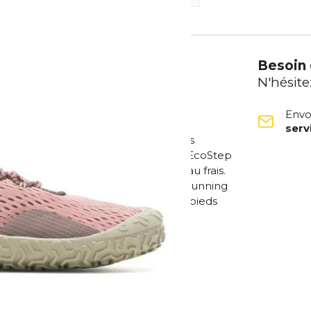
Besoin 
N'hésite
Envo
ser
 catégorie pieds nus. Probablement les
ffrent une semelle extérieure Vibram EcoStep
ge en mesh respirant garde le pied au frais.
n termes de légèreté pour le trail running
e ces chaussures est de 6 mm. Courir pieds
a saleté