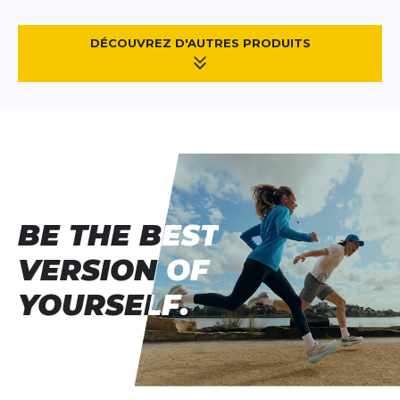
DÉCOUVREZ D'AUTRES PRODUITS
BE THE BEST
BE THE BEST
VERSION OF
VERSION OF
YOURSELF.
YOURSELF.