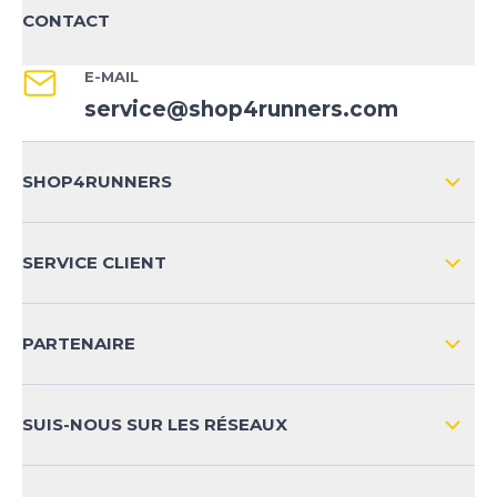
CONTACT
E-MAIL
service@shop4runners.com
SHOP4RUNNERS
L'ENTREPRISE
SERVICE CLIENT
IMPRESSION
LIVRAISON & RETOURS NATIONAL
PARTENAIRE
LIVRAISON & RETOURS INTERNATIONAL
MOYENS DE PAIEMENT
SUIS-NOUS SUR LES RÉSEAUX
FAQ