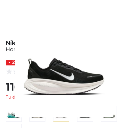
Nike Vomero 18
Homme
- 28 %
BESTSELLER
(0 Avis)
0.0
116,96 €
161,33 €
Tu économises
44,37 €