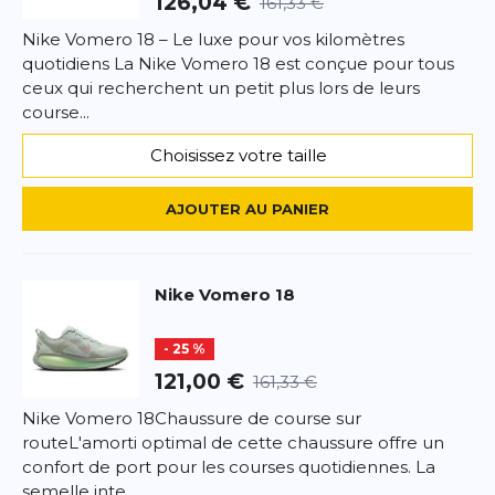
126,04 €
161,33 €
Quelles sont les nouveautés ? Dans la nouvelle
Nike Vomero 18 – Le luxe pour vos kilomètres
semelle intermédiaire en mousse, la mousse
quotidiens La Nike Vomero 18 est conçue pour tous
ZoomX de haute qualité repose sur une couche de
ceux qui recherchent un petit plus lors de leurs
mousse ReactX pour un confort supplémentaire.
course...
*
Champs requis
Choisissez votre taille
AJOUTER UN AVIS
AJOUTER AU PANIER
Ce formulaire est protégé par reCAPTCHA –
Datenschutzbestimmungen
la politique de confidentialité et
les
conditions d'utilisation
de Google s'appliquent.
Nike
Vomero 18
- 25 %
121,00 €
161,33 €
Nike Vomero 18Chaussure de course sur
routeL'amorti optimal de cette chaussure offre un
confort de port pour les courses quotidiennes. La
semelle inte...