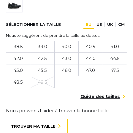
SÉLECTIONNER LA TAILLE
EU
US
UK
CM
Nous te suggérons de prendre la taille au dessus.
38.5
39.0
40.0
40.5
41.0
42.0
42.5
43.0
44.0
44.5
45.0
45.5
46.0
47.0
47.5
48.5
49.5
Guide des tailles
Nous pouvons t'aider à trouver la bonne taille
TROUVER MA TAILLE