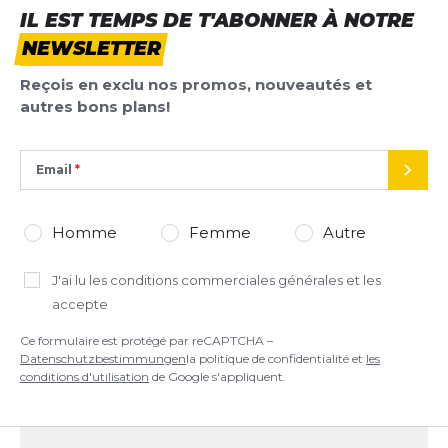
IL EST TEMPS DE T'ABONNER À NOTRE
NEWSLETTER
Reçois en exclu nos promos, nouveautés et
autres bons plans!
Email
ENVO
Homme
Femme
Autre
J'ai lu
les conditions commerciales générales
et les
accepte
Ce formulaire est protégé par reCAPTCHA –
Datenschutzbestimmungen
la politique de confidentialité et
les
conditions d'utilisation
de Google s'appliquent.