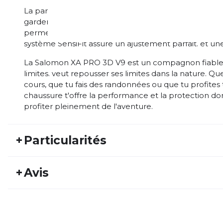
La partie supérieure de la XA PRO 3D V9 est résistan
garder tes pieds au sec et à l'aise. de rester en bo
permet d'ajuster facilement la chaussure à vos besoins
système SensiFit assure un ajustement parfait. et un
La Salomon XA PRO 3D V9 est un compagnon fiable p
limites. veut repousser ses limites dans la nature. Qu
cours, que tu fais des randonnées ou que tu profites
chaussure t'offre la performance et la protection don
profiter pleinement de l'aventure.
+
Particularités
REF:
SAL24HW10001
Nu
+
Avis
Type d'activité:
Running
Ge
Poids:
323 G
Ty
Personne n'a évalué ce produit.
Amorti:
moyen
Dy