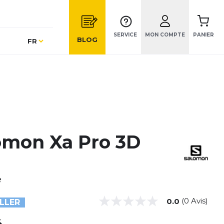
SERVICE
MON COMPTE
PANIER
Langue
BLOG
FR
omon Xa Pro 3D
e
(0 Avis)
0.0
LLER