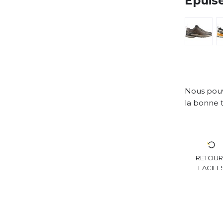
Épuis
Nous pouv
la bonne t
RETOU
FACILE