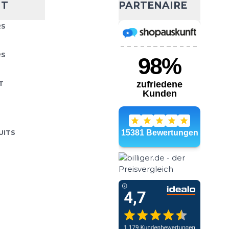
NT
PARTENAIRE
RS
RS
T
UITS