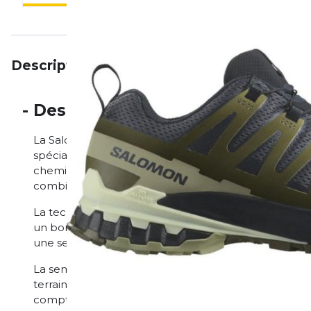
Description
Particularités
Avis
-
Description
La Salomon XA PRO 3D V9 est une chaussure polyval
spécialement conçue pour les activités de plein air e
chemins de randonnée, en trail running ou sur un ter
combinaison optimale de stabilité, de confort et de s
La technologie 3D Advanced Chassis de la XA PRO 3D
un bon soutien du pied lorsque tu évolues sur un terr
une sensation de sécurité et de contrôle. tout en t
La semelle extérieure Contagrip de la chaussure offre
terrains. différents terrains. Que ce soit sur l'herbe m
compter sur un appui solide pour progresser en tout