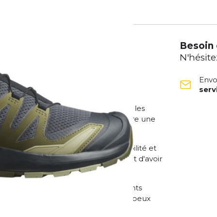
Besoin 
N'hésite
Envo
ser
ente et performante, qui a été
xigeantes. Que ce soit pour tu es sur les
rain technique. cette chaussure t'offre une
écurité. et de protection.
 V9 assure une une excellente stabilité et
ain terrain accidenté. Cela te permet d'avoir
e concentrant sur ton environnement.
 une excellente traction sur différents
ouillée, les graviers ou les rochers, tu peux
e sécurité.