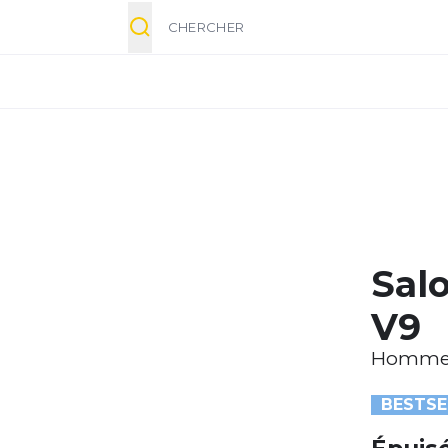
Chercher
Sal
V9
Homm
BESTSE