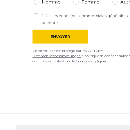
Homme
Femme
Aut
Ce formulaire est protégé par reCAPTCHA –
Datenschutzbestimmu
J'ai lu
les conditions commerciales générales
et
d'utilisation
de Google s'appliquent.
accepte
ENVOYER
Ce formulaire est protégé par reCAPTCHA –
Datenschutzbestimmungen
la politique de confidentialité 
conditions d'utilisation
de Google s'appliquent.