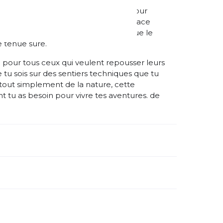
te et offre une bonne respirabilité pour
nne santé. Le système de laçage Quicklace
. à tes besoins individuels, tandis que le
e tenue sûre.
our tous ceux qui veulent repousser leurs
e tu sois sur des sentiers techniques que tu
 tout simplement de la nature, cette
t tu as besoin pour vivre tes aventures. de
méro d'article étranger:
L47467500
nre:
Homme
pe de chaussures:
Stabilité
namique:
faible