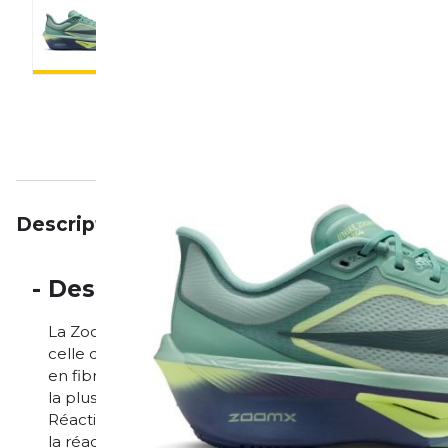
Description
Particularités
Avis
-
Description
La Zoom Fly 6 t'accompagne à chaque foulée. La mo
celle de la Zoom Fly 5 et offre un retour d'énergie
en fibre de carbone te propulse jusqu'à la ligne d'ar
la plus légère et la plus réactive de Nike, offre un 
Réactivité efficace Une plaque en fibre de carbone su
la réactivité. Texture adhérente La semelle extérieu