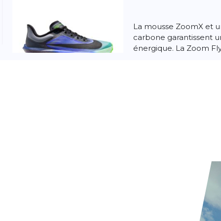
La mousse ZoomX et un
carbone garantissent u
énergique. La Zoom Fl
chaque foulée. La mo...
Nike
Zoom Fly
Nike Zoom Fly 6 Chauss
pour homme La Zoom F
chaque pas. La technol
ZoomX est plus lég...