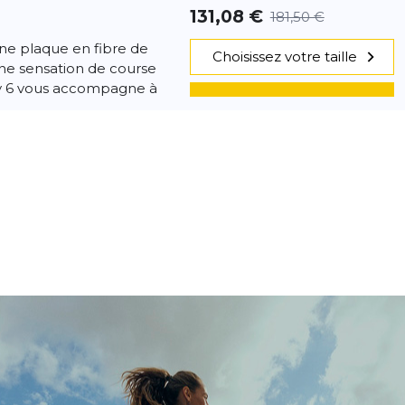
131,08 €
181,50 €
e plaque en fibre de
Choisissez votre taille
ne sensation de course
y 6 vous accompagne à
AJOUTER AU PANIER
 6
- 26 %
126,04 €
171,42 €
ure de course sur route
Choisissez votre taille
ly 6 t'accompagne à
ogie réactive mousse
AJOUTER AU PANIER