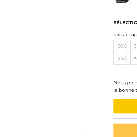
SÉLECTIO
Nous te sug
38.5
3
44.5
4
Nous pouv
la bonne t