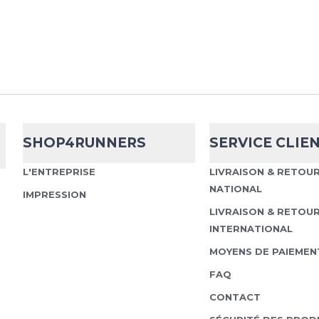
modèle associe un a...
Nike
Zoom Fly
SHOP4RUNNERS
SERVICE CLIE
La Nike Zoom Fly 6 EK 
L'ENTREPRISE
LIVRAISON & RETOU
chaussure polyvalente. 
courses quotidiennes, m
NATIONAL
IMPRESSION
rapide, elle est...
LIVRAISON & RETOU
INTERNATIONAL
MOYENS DE PAIEMEN
FAQ
Nike
Zoom Fly
CONTACT