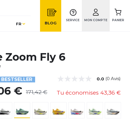
SERVICE
MON COMPTE
PANIER
Langue
BLOG
FR
e Zoom Fly 6
e
(0 Avis)
0.0
BESTSELLER
,06 €
171,42 €
Tu économises
43,36 €