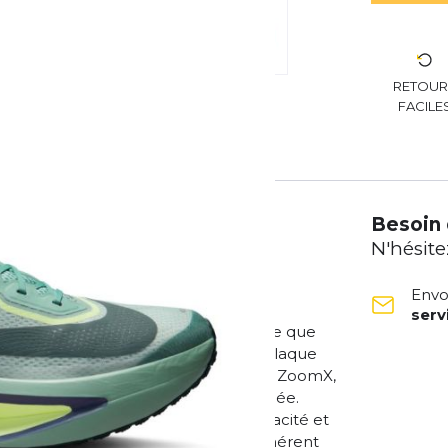
RETOU
FACILE
Besoin 
N'hésite
Envo
ser
usse ZoomX réactive est plus légère que
 supplémentaire à chaque foulée. La plaque
rivée. Légère et résistante, la mousse ZoomX,
retour d'énergie maximal à chaque foulée.
r toute la longueur améliore l'efficacité et
re est en caoutchouc fin, léger et adhérent