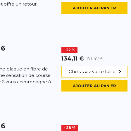
t offre un retour
AJOUTER AU PANIER
 6
- 22 %
134,11 €
171,42 €
e plaque en fibre de
Choisissez votre taille
ne sensation de course
y 6 vous accompagne à
AJOUTER AU PANIER
 6
- 28 %