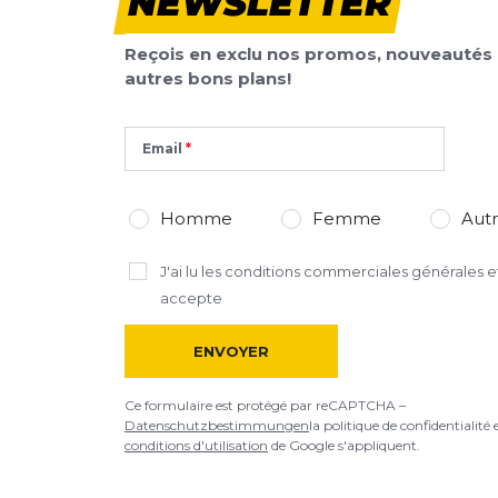
NEWSLETTER
Reçois en exclu nos promos, nouveautés 
autres bons plans!
Email
Homme
Femme
Aut
J'ai lu
les conditions commerciales générales
et
accepte
ENVOYER
Ce formulaire est protégé par reCAPTCHA –
Datenschutzbestimmungen
la politique de confidentialité 
conditions d'utilisation
de Google s'appliquent.