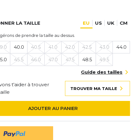
NNER LA TAILLE
EU
US
UK
CM
gérons de prendre la taille au dessus.
9.0
40.0
40.5
41.0
42.0
42.5
43.0
44.0
5.0
45.5
46.0
47.0
47.5
48.5
49.5
Guide des tailles
ons t'aider à trouver
TROUVER MA TAILLE
aille
AJOUTER AU PANIER