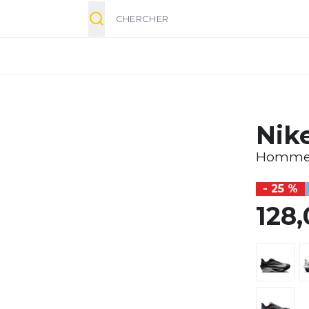
Chercher
Nik
Homm
- 25 %
128