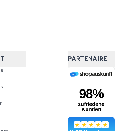
AJOUTER AU PANIER
 6
- 3 %
176,46 €
NT
PARTENAIRE
est une véritable
Choisissez votre taille
RS
Elle est idéale pour vos
ais grâce à sa nature
AJOUTER AU PANIER
RS
T
 6
- 15 %