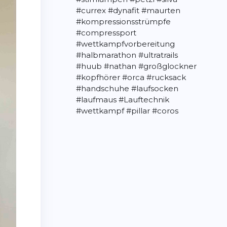
#currex
#dynafit
#maurten
#kompressionsstrümpfe
#compressport
#wettkampfvorbereitung
#halbmarathon
#ultratrails
#huub
#nathan
#großglockner
#kopfhörer
#orca
#rucksack
#handschuhe
#laufsocken
#laufmaus
#Lauftechnik
#wettkampf
#pillar
#coros