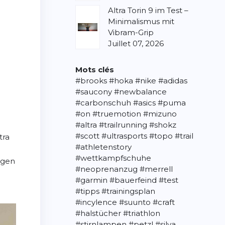
Altra Torin 9 im Test –
Minimalismus mit
Vibram-Grip
Juillet 07, 2026
Mots clés
#brooks
#hoka
#nike
#adidas
#saucony
#newbalance
#carbonschuh
#asics
#puma
#on
#truemotion
#mizuno
#altra
#trailrunning
#shokz
#scott
#ultrasports
#topo
#trail
tra
#athletenstory
#wettkampfschuhe
agen
#neoprenanzug
#merrell
#garmin
#bauerfeind
#test
#tipps
#trainingsplan
#incylence
#suunto
#craft
#halstücher
#triathlon
#stirnlampen
#petzl
#silva