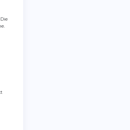
 Die
he.
kt