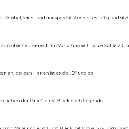
lexibel, leicht und transparent. Auch ist es luftig und sitzt
2 im üblichen Bereich. Im Vorfußbereich ist die Sohle 20
n an, bei den Herren ist es die „D“ und bei
 neben der Pink Glo mit Black noch folgende
ky mit Wave und First Light, Black mit Virtual Sky und Ghost