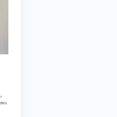
r
 des