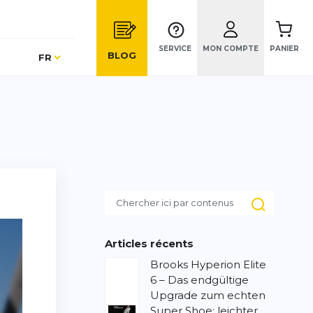
SERVICE
MON COMPTE
PANIER
Langue
BLOG
FR
Articles récents
Brooks Hyperion Elite
6 – Das endgültige
Upgrade zum echten
Super Shoe: leichter,