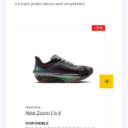
ich kann jeden davon sehr empfehlen.
- 3 %
Homme
Femm
Nike
Zoom Fly 6
Nike
DISPONIBLE
DISPO