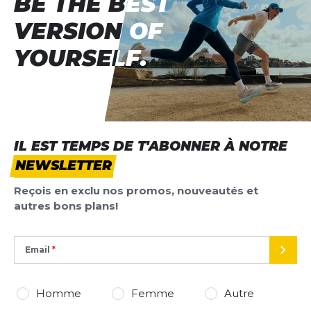
BE THE BEST
BE THE BEST
VERSION OF
VERSION OF
YOURSELF.
YOURSELF.
IL EST TEMPS DE T'ABONNER À NOTRE
NEWSLETTER
Reçois en exclu nos promos, nouveautés et
autres bons plans!
Email
ENVO
Homme
Femme
Autre