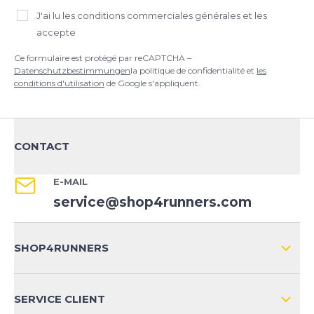
J'ai lu
les conditions commerciales générales
et les
accepte
Ce formulaire est protégé par reCAPTCHA –
Datenschutzbestimmungen
la politique de confidentialité et
les
conditions d'utilisation
de Google s'appliquent.
CONTACT
E-MAIL
service@shop4runners.com
SHOP4RUNNERS
L'ENTREPRISE
SERVICE CLIENT