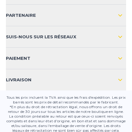
IMPRESSION
LIVRAISON & RETOURS NATIONAL
PARTENAIRE
LIVRAISON & RETOURS INTERNATIONAL
MOYENS DE PAIEMENT
SUIS-NOUS SUR LES RÉSEAUX
FAQ
CONTACT
PAIEMENT
SÉCURITÉ DES PRODUITS
LIVRAISON
Tous les prix incluent la TVA ainsi que les frais d'expédition. Les prix
barrés sont les prix de détail recommandés par le fabricant.
*En plus du droit de rétractation légal, nous offrons un droit de
retour de 30 jours sur tous les articles de notre boutique en ligne.
La condition préalable au retour est que ceux-ci soient renvoyés
complets et dans leur état d'origine, en bon état et sans dommage
et/ou salissure, dans l'emballage de vente d'origine. Les droits
légaux de rétractation ne sont bien sûr pas affectés par cela.