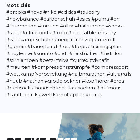
Mots clés
#brooks
#hoka
#nike
#adidas
#saucony
#newbalance
#carbonschuh
#asics
#puma
#on
#truemotion
#mizuno
#altra
#trailrunning
#shokz
#scott
#ultrasports
#topo
#trail
#athletenstory
#wettkampfschuhe
#neoprenanzug
#merrell
#garmin
#bauerfeind
#test
#tipps
#trainingsplan
#incylence
#suunto
#craft
#halstücher
#triathlon
#stirnlampen
#petzl
#silva
#currex
#dynafit
#maurten
#kompressionsstrümpfe
#compressport
#wettkampfvorbereitung
#halbmarathon
#ultratrails
#huub
#nathan
#großglockner
#kopfhörer
#orca
#rucksack
#handschuhe
#laufsocken
#laufmaus
#Lauftechnik
#wettkampf
#pillar
#coros