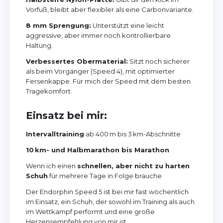
Vorfuß, bleibt aber flexibler als eine Carbonvariante.
8 mm Sprengung:
Unterstützt eine leicht
aggressive, aber immer noch kontrollierbare
Haltung.
Verbessertes Obermaterial:
Sitzt noch sicherer
als beim Vorgänger (Speed 4), mit optimierter
Fersenkappe. Für mich der Speed mit dem besten
Tragekomfort.
Einsatz bei mir:
Intervalltraining
ab 400 m bis 3 km-Abschnitte
10 km- und Halbmarathon bis Marathon
Wenn ich einen
schnellen, aber nicht zu harten
Schuh
für mehrere Tage in Folge brauche
Der Endorphin Speed 5 ist bei mir fast wöchentlich
im Einsatz, ein Schuh, der sowohl im Training als auch
im Wettkampf performt und eine große
Herzensempfehlung von mir ist.