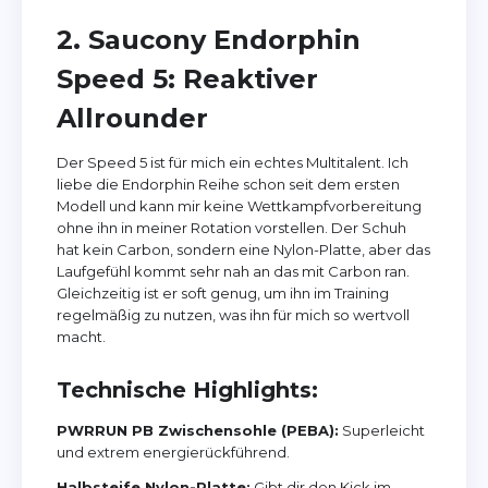
2. Saucony Endorphin
Speed 5: Reaktiver
Allrounder
Der Speed 5 ist für mich ein echtes Multitalent. Ich
liebe die Endorphin Reihe schon seit dem ersten
Modell und kann mir keine Wettkampfvorbereitung
ohne ihn in meiner Rotation vorstellen. Der Schuh
hat kein Carbon, sondern eine Nylon-Platte, aber das
Laufgefühl kommt sehr nah an das mit Carbon ran.
Gleichzeitig ist er soft genug, um ihn im Training
regelmäßig zu nutzen, was ihn für mich so wertvoll
macht.
Technische Highlights:
PWRRUN PB Zwischensohle (PEBA):
Superleicht
und extrem energierückführend.
Halbsteife Nylon-Platte:
Gibt dir den Kick im