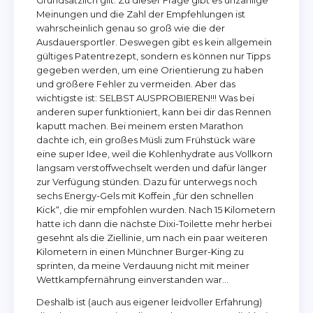
Grundsätzlich gilt: Zu dieser Frage gibt es unzählige
Meinungen und die Zahl der Empfehlungen ist
wahrscheinlich genau so groß wie die der
Ausdauersportler. Deswegen gibt es kein allgemein
gültiges Patentrezept, sondern es können nur Tipps
gegeben werden, um eine Orientierung zu haben
und größere Fehler zu vermeiden. Aber das
wichtigste ist: SELBST AUSPROBIEREN!!! Was bei
anderen super funktioniert, kann bei dir das Rennen
kaputt machen. Bei meinem ersten Marathon
dachte ich, ein großes Müsli zum Frühstück wäre
eine super Idee, weil die Kohlenhydrate aus Vollkorn
langsam verstoffwechselt werden und dafür länger
zur Verfügung stünden. Dazu für unterwegs noch
sechs Energy-Gels mit Koffein „für den schnellen
Kick“, die mir empfohlen wurden. Nach 15 Kilometern
hatte ich dann die nächste Dixi-Toilette mehr herbei
gesehnt als die Ziellinie, um nach ein paar weiteren
Kilometern in einen Münchner Burger-King zu
sprinten, da meine Verdauung nicht mit meiner
Wettkampfernährung einverstanden war…
Deshalb ist (auch aus eigener leidvoller Erfahrung)