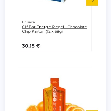
Unisexe
Unisex
Clif Bar
Energie Riegel - Chocolate
Clif B
Chip Karton (12 x 68g)
- Cho
30,15 €
30,1