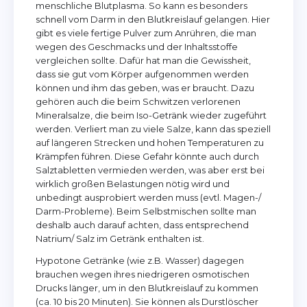
menschliche Blutplasma. So kann es besonders
schnell vom Darm in den Blutkreislauf gelangen. Hier
gibt es viele fertige Pulver zum Anrühren, die man
wegen des Geschmacks und der Inhaltsstoffe
vergleichen sollte. Dafür hat man die Gewissheit,
dass sie gut vom Körper aufgenommen werden
können und ihm das geben, was er braucht. Dazu
gehören auch die beim Schwitzen verlorenen
Mineralsalze, die beim Iso-Getränk wieder zugeführt
werden. Verliert man zu viele Salze, kann das speziell
auf längeren Strecken und hohen Temperaturen zu
Krämpfen führen. Diese Gefahr könnte auch durch
Salztabletten vermieden werden, was aber erst bei
wirklich großen Belastungen nötig wird und
unbedingt ausprobiert werden muss (evtl. Magen-/
Darm-Probleme). Beim Selbstmischen sollte man
deshalb auch darauf achten, dass entsprechend
Natrium/ Salz im Getränk enthalten ist.
Hypotone Getränke (wie z.B. Wasser) dagegen
brauchen wegen ihres niedrigeren osmotischen
Drucks länger, um in den Blutkreislauf zu kommen
(ca. 10 bis 20 Minuten). Sie können als Durstlöscher