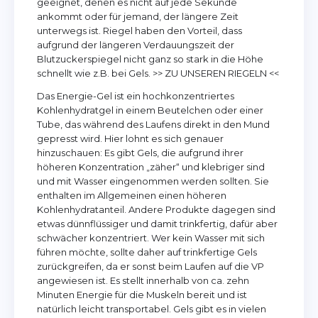
geeignet, denen es nicht auf jede Sekunde
ankommt oder für jemand, der längere Zeit
unterwegs ist. Riegel haben den Vorteil, dass
aufgrund der längeren Verdauungszeit der
Blutzuckerspiegel nicht ganz so stark in die Höhe
schnellt wie z.B. bei Gels. >> ZU UNSEREN RIEGELN <<
Das Energie-Gel ist ein hochkonzentriertes
Kohlenhydratgel in einem Beutelchen oder einer
Tube, das während des Laufens direkt in den Mund
gepresst wird. Hier lohnt es sich genauer
hinzuschauen: Es gibt Gels, die aufgrund ihrer
höheren Konzentration „zäher“ und klebriger sind
und mit Wasser eingenommen werden sollten. Sie
enthalten im Allgemeinen einen höheren
Kohlenhydratanteil. Andere Produkte dagegen sind
etwas dünnflüssiger und damit trinkfertig, dafür aber
schwächer konzentriert. Wer kein Wasser mit sich
führen möchte, sollte daher auf trinkfertige Gels
zurückgreifen, da er sonst beim Laufen auf die VP
angewiesen ist. Es stellt innerhalb von ca. zehn
Minuten Energie für die Muskeln bereit und ist
natürlich leicht transportabel. Gels gibt es in vielen