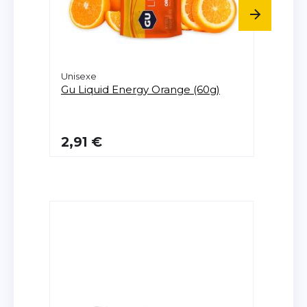
Unisexe
Unise
Gu
Liquid Energy Orange (60g)
Gu
En
2,91 €
2,61