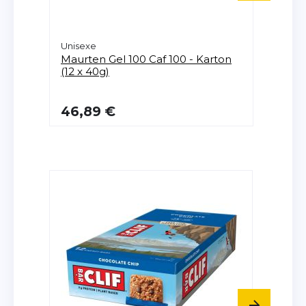
Unisexe
Unise
Maurten
Gel 100 Caf 100 - Karton
Maur
(12 x 40g)
40g)
46,89 €
40,