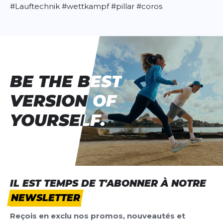
#Lauftechnik
#wettkampf
#pillar
#coros
BE THE BEST
BE THE BEST
VERSION OF
VERSION OF
YOURSELF.
YOURSELF.
IL EST TEMPS DE T'ABONNER À NOTRE
NEWSLETTER
Reçois en exclu nos promos, nouveautés et