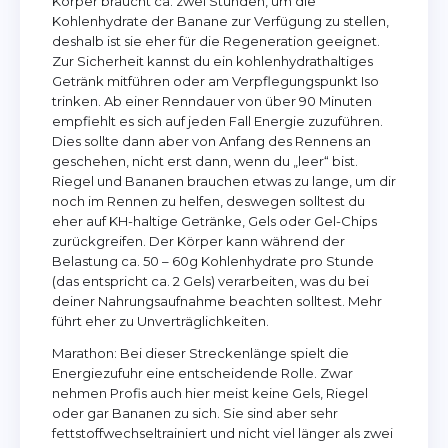
Körper braucht ca. zwei Stunden, um die
Kohlenhydrate der Banane zur Verfügung zu stellen,
deshalb ist sie eher für die Regeneration geeignet.
Zur Sicherheit kannst du ein kohlenhydrathaltiges
Getränk mitführen oder am Verpflegungspunkt Iso
trinken. Ab einer Renndauer von über 90 Minuten
empfiehlt es sich auf jeden Fall Energie zuzuführen.
Dies sollte dann aber von Anfang des Rennens an
geschehen, nicht erst dann, wenn du „leer“ bist.
Riegel und Bananen brauchen etwas zu lange, um dir
noch im Rennen zu helfen, deswegen solltest du
eher auf KH-haltige Getränke, Gels oder Gel-Chips
zurückgreifen. Der Körper kann während der
Belastung ca. 50 – 60g Kohlenhydrate pro Stunde
(das entspricht ca. 2 Gels) verarbeiten, was du bei
deiner Nahrungsaufnahme beachten solltest. Mehr
führt eher zu Unverträglichkeiten.
Marathon: Bei dieser Streckenlänge spielt die
Energiezufuhr eine entscheidende Rolle. Zwar
nehmen Profis auch hier meist keine Gels, Riegel
oder gar Bananen zu sich. Sie sind aber sehr
fettstoffwechseltrainiert und nicht viel länger als zwei