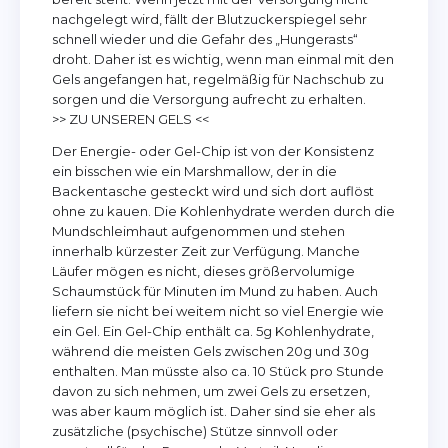
nachgelegt wird, fällt der Blutzuckerspiegel sehr
schnell wieder und die Gefahr des „Hungerasts“
droht. Daher ist es wichtig, wenn man einmal mit den
Gels angefangen hat, regelmäßig für Nachschub zu
sorgen und die Versorgung aufrecht zu erhalten.
>> ZU UNSEREN GELS <<
Der Energie- oder Gel-Chip ist von der Konsistenz
ein bisschen wie ein Marshmallow, der in die
Backentasche gesteckt wird und sich dort auflöst
ohne zu kauen. Die Kohlenhydrate werden durch die
Mundschleimhaut aufgenommen und stehen
innerhalb kürzester Zeit zur Verfügung. Manche
Läufer mögen es nicht, dieses größervolumige
Schaumstück für Minuten im Mund zu haben. Auch
liefern sie nicht bei weitem nicht so viel Energie wie
ein Gel. Ein Gel-Chip enthält ca. 5g Kohlenhydrate,
während die meisten Gels zwischen 20g und 30g
enthalten. Man müsste also ca. 10 Stück pro Stunde
davon zu sich nehmen, um zwei Gels zu ersetzen,
was aber kaum möglich ist. Daher sind sie eher als
zusätzliche (psychische) Stütze sinnvoll oder