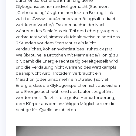
durch entsprechende Ernährung deine
Glykogenspeicher randvoll gemacht (Stichwort
„Carboloading“ à vgl. meinen letzten Beitrag; Link
zu https://www.shop4runners.com/blog/saltin-diaet-
wettkampfwoche/). Da aber auch in der Nacht
während des Schlafens ein Teil des Leberglykogens
verbraucht wird, nimmst du idealerweise mindestens
3 Stunden vor dem Startschuss ein leicht
verdauliches, kohlenhydratlastiges Frühstück (z.B.
Weißbrot, helle Brötchen mit Marmelade/ Honig) zu
dir, damit die Energie rechtzeitig bereitgestellt wird
und die Verdauung nicht während des Wettkampfs
beansprucht wird. Trotzdem verbraucht ein
Marathon (oder umso mehr ein Ultralauf) so viel
Energie, dass die Glykogenspeicher nicht ausreichen
und Energie auch während des Laufens zugeführt
werden muss. Jetzt ist die große Herausforderung,
dem Körper aus den unzähligen Möglichkeiten die
richtige KH-Quelle anzubieten.