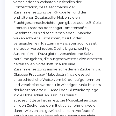
verschiedenen Varianten hinsichtlich der
Konzentration, des Geschmacks, der
Zusammensetzung der KH-quellen und der
enthaltenen Zusatzstoffe. Neben vielen
Fruchtgeschmacksrichtungen gibt es auch z.B. Cola,
Erdnuss, Espresso oder sogar Tomatensoße.
Geschmäcker sind sehr verschieden… Manche
wirken schwer zu schlucken, zu süß oder
verursachen ein Kratzen im Hals, aber auch das ist
individuell verschieden. Deshalb ganz wichtig:
Ausprobieren! Dazu gibt es verschiedene Salz-/
Natriumzugaben, die ausgeschwitzte Salze ersetzen
helfen sollen. Vorteilhaft ist auch eine
Zusammensetzung aus verschiedenen Zuckern (v.a.
Glucose/ Fructose/ Maltodextrin), da diese auf
unterschiedliche Weise vom Körper aufgenommen
und verarbeitet werden. Ein wichtiger Punkt ist, dass
der konzentrierte KH-Anteil den Blutzuckerspiegel
in die Höhe schießen lässt. Das darauf
ausgeschüttete Insulin regt die Muskelzellen dazu
an, den Zucker aus dem Blut aufzunehmen, wo er
dann - wie von uns gewünscht - zum „Verfeuern“
bereit steht. Wenn jetzt mit der Versorgung nicht