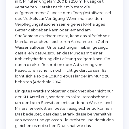
in 15 Minuten ungefähr 200 bis 250 ml Flüssigkeit
verarbeiten. Bereits nach 7 min steht die
aufgenommene Glucose dem Energiestoffwechsel
des Muskels zur Verfügung. Wenn man bei den
Verpflegungsstationen sein eigenes KH-haltiges
Getränk abgeben kann oder jemand am
Straßenrand es einem reicht, kann das hilfreich sein.
Man kann auch zur leichteren Aufnahme ein Gel in
Wasser auflösen. Untersuchungen haben gezeigt,
dass allein das Ausspülen des Mundes mit einer
Kohlenhydratlösung die Leistung steigern kann. Ob
durch direkte Resorption oder Aktivierung von
Rezeptoren scheint noch nicht geklärt zu sein. Es
lohnt sich also die Lösung etwas länger im Mund zu
behalten (Aderhold 2014).
Ein gutes Wettkampfgetränk zeichnet aber nicht nur
der KH-Anteil aus, sondern es sollte isotonisch sein,
um den beim Schwitzen entstandenen Wasser- und
Mineralienverlust am besten ausgleichen zu können.
Das bedeutet, dass das Getränk dasselbe Verhältnis
von Wasser und gelösten Elektrolyten und damit den
gleichen osmotischen Druck hat wie das