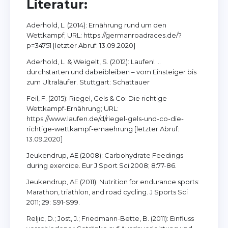
Literatur:
Aderhold, L. (2014): Ernährung rund um den
Wettkampf; URL: https://germanroadraces.de/?
p=34751 [letzter Abruf: 13.09.2020]
Aderhold, L. & Weigelt, S. (2012): Laufen! …
durchstarten und dabeibleiben – vom Einsteiger bis
zum Ultraläufer. Stuttgart: Schattauer
Feil, F. (2015): Riegel, Gels & Co: Die richtige
Wettkampf-Ernährung; URL:
https://www.laufen.de/d/riegel-gels-und-co-die-
richtige-wettkampf-ernaehrung [letzter Abruf:
13.09.2020]
Jeukendrup, AE (2008): Carbohydrate Feedings
during exercice. Eur J Sport Sci 2008; 8:77-86.
Jeukendrup, AE (2011): Nutrition for endurance sports:
Marathon, triathlon, and road cycling. J Sports Sci
2011; 29: S91-S99.
Reljic, D.; Jost, J.; Friedmann-Bette, B. (2011): Einfluss