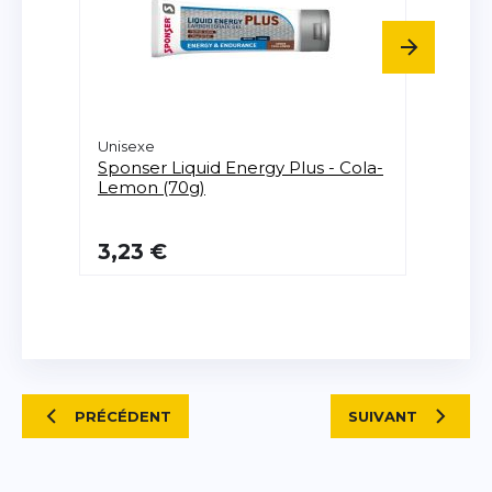
Unisexe
Unisex
Sponser
Liquid Energy Plus - Cola-
Spon
Lemon (70g)
Cola 
3,23 €
3,23
PRÉCÉDENT
SUIVANT