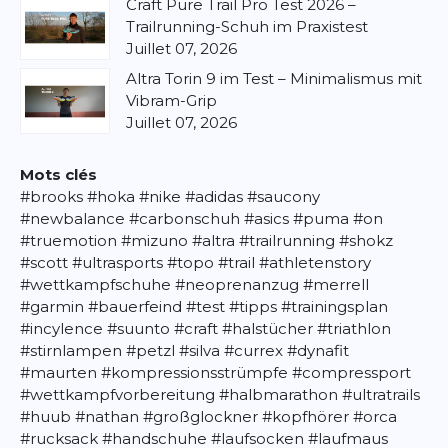
Craft Pure Trail Pro Test 2026 –
Trailrunning-Schuh im Praxistest
Juillet 07, 2026
Altra Torin 9 im Test – Minimalismus mit
Vibram-Grip
Juillet 07, 2026
Mots clés
#brooks
#hoka
#nike
#adidas
#saucony
#newbalance
#carbonschuh
#asics
#puma
#on
#truemotion
#mizuno
#altra
#trailrunning
#shokz
#scott
#ultrasports
#topo
#trail
#athletenstory
#wettkampfschuhe
#neoprenanzug
#merrell
#garmin
#bauerfeind
#test
#tipps
#trainingsplan
#incylence
#suunto
#craft
#halstücher
#triathlon
#stirnlampen
#petzl
#silva
#currex
#dynafit
#maurten
#kompressionsstrümpfe
#compressport
#wettkampfvorbereitung
#halbmarathon
#ultratrails
#huub
#nathan
#großglockner
#kopfhörer
#orca
#rucksack
#handschuhe
#laufsocken
#laufmaus