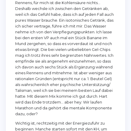
Rennens, für mich ist die Kohlensäure nichts…
Deshalb wechsle ich zwischen den Getränken ab,
weil ich das Gefühl habe, dass ich auf jeden Fall auch
pures Wasser brauche. Ein isotonisches Getränk, das
ich sicher vertrage, führe ich mit mir. Das Wasser
nehme ich von den Verpflegungspunkten. Ich lasse
bei den ersten VP auch mal ein Stück Banane im
Mund zergehen, so dass es vorverdaut ist und noch
etwas bringt. Die bei vielen unbeliebten Gel-Chips
mag ich trotz ihres sehr begrenzten Nährwertes. Ich
empfinde sie als angenehm einzunehmen, so dass
ich davon auch sechs Stück als Ergänzung während
eines Rennens und mitnehme. Ist aber weniger aus
rationalen Gründen (entspricht nur ca. 1. Beutel Gel)
als wahrscheinlich eher psychische Unterstützung/
Talisman, weil ich sie bei meinem besten Lauf dabei
hatte. Mit diesem Mix komme ich gut durch. Hart
wird das Ende trotzdem... aber hey: Wir laufen
Marathon und da gehört die mentale Komponente
dazu, oder?
Wichtig ist, rechtzeitig mit der Energiezufuhr zu
beginnen. Manche starten sofort mit den KH, um